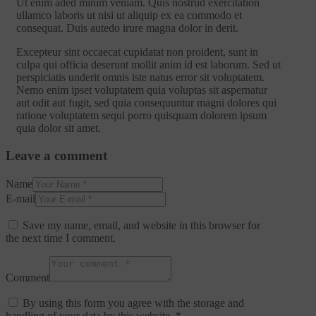
Ut enim aded minim veniam. Quis nostrud exercitation
ullamco laboris ut nisi ut aliquip ex ea commodo et
consequat. Duis autedo irure magna dolor in derit.
Excepteur sint occaecat cupidatat non proident, sunt in
culpa qui officia deserunt mollit anim id est laborum. Sed ut
perspiciatis underit omnis iste natus error sit voluptatem.
Nemo enim ipset voluptatem quia voluptas sit aspernatur
aut odit aut fugit, sed quia consequuntur magni dolores qui
ratione voluptatem sequi porro quisquam dolorem ipsum
quia dolor sit amet.
Leave a comment
Name
E-mail
Save my name, email, and website in this browser for
the next time I comment.
Comment
By using this form you agree with the storage and
handling of your data by this website.
*