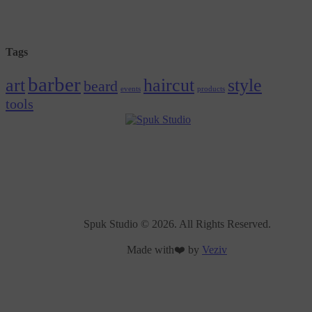
Tags
barber
art
haircut
style
beard
events
products
tools
Spuk Studio © 2026. All Rights Reserved.
Made with❤️ by
Veziv